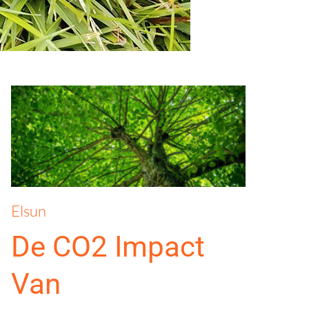
Elsun
De CO2 Impact
Van