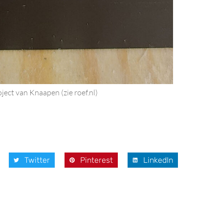
ject van Knaapen (zie roef.nl)
Twitter
Pinterest
LinkedIn