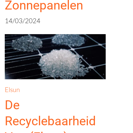
Zonnepanelen
14/03/2024
Elsun
De
Recyclebaarheid