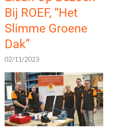
Bij ROEF, “Het
Slimme Groene
Dak”
02/11/2023