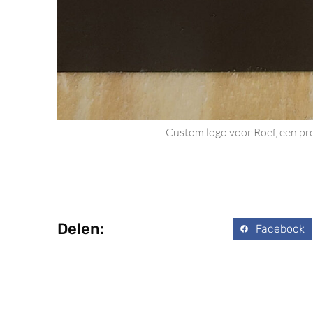
Custom logo voor Roef, een pro
Delen:
Facebook